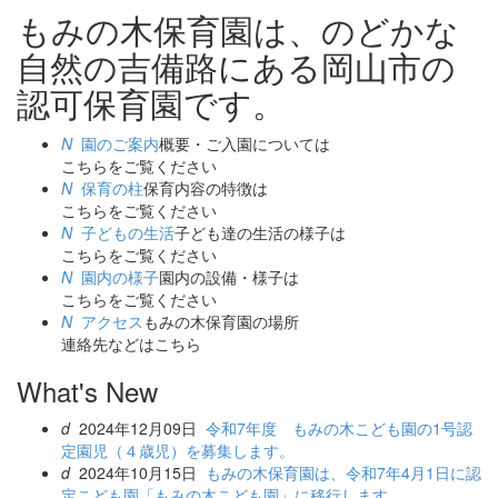
もみの木保育園は、のどかな
自然の吉備路にある岡山市の
認可保育園です。
N
園のご案内
概要・ご入園については
こちらをご覧ください
N
保育の柱
保育内容の特徴は
こちらをご覧ください
N
子どもの生活
子ども達の生活の様子は
こちらをご覧ください
N
園内の様子
園内の設備・様子は
こちらをご覧ください
N
アクセス
もみの木保育園の場所
連絡先などはこちら
What's New
d
2024年12月09日
令和7年度 もみの木こども園の1号認
定園児（４歳児）を募集します。
d
2024年10月15日
もみの木保育園は、令和7年4月1日に認
定こども園「もみの木こども園」に移行します。