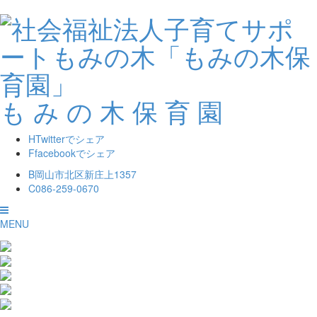
も
み
の
木
保
育
園
H
Twitterでシェア
F
facebookでシェア
B
岡山市北区新庄上1357
C
086-259-0670
MENU