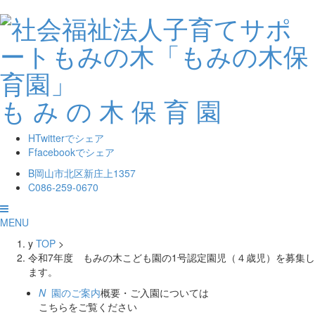
も
み
の
木
保
育
園
H
Twitterでシェア
F
facebookでシェア
B
岡山市北区新庄上1357
C
086-259-0670
MENU
y
TOP
>
令和7年度 もみの木こども園の1号認定園児（４歳児）を募集し
ます。
N
園のご案内
概要・ご入園については
こちらをご覧ください