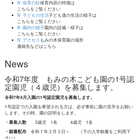
N
保育の柱
保育内容の特徴は
こちらをご覧ください
N
子どもの生活
子ども達の生活の様子は
こちらをご覧ください
N
園内の様子
園内の設備・様子は
こちらをご覧ください
N
アクセス
もみの木保育園の場所
連絡先などはこちら
News
令和7年度 もみの木こども園の1号認
定園児（４歳児）を募集します。
令和7年4月入園の1号認定園児を募集します。
1号認定での入園を希望される方は、必ず事前に園の見学をお願い
します。その時、園の説明をします。
・募集人数
3歳児 1名 4歳児 1名
・願書配布
令和７年２月３日～ （下の入学願書をご利用下
さい）